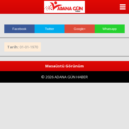
ANASAYFA
KATEGORİLER
Facebook
Twitter
Google+
Whatsapp
YAZARLAR
Tarih:
01-01-1970
ANKETLER
FOTO GALERİ
Masaüstü Görünüm
© 2026 ADANA GÜN HABER
VİDEO GALERİ
KÜNYE
İLETİŞİM