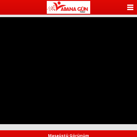
ANASAYFA
KATEGORİLER
YAZARLAR
ANKETLER
FOTO GALERİ
VİDEO GALERİ
KÜNYE
İLETİŞİM
Masaüstü Görünüm